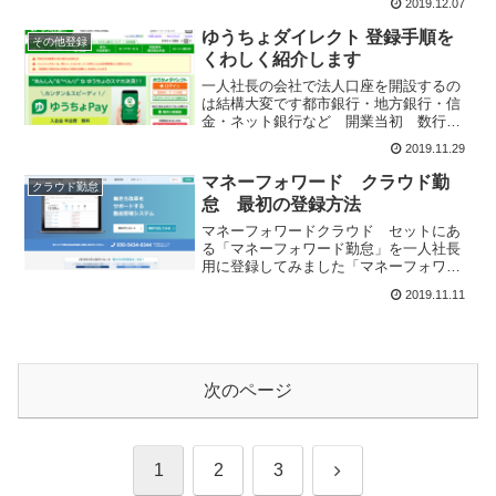
2019.12.07
記画面から「Link-Aの利用申請はこち
ら...
ゆうちょダイレクト 登録手順を
その他登録
くわしく紹介します
一人社長の会社で法人口座を開設するの
は結構大変です都市銀行・地方銀行・信
金・ネット銀行など 開業当初 数行に
口座開設の資料を送付してみましたが却
2019.11.29
下されてしまいました。私の場合にネッ
クとなったのは、バーチャルオフィスで
マネーフォワード クラウド勤
クラウド勤怠
本社登記を現住所と違う都...
怠 最初の登録方法
マネーフォワードクラウド セットにあ
る「マネーフォワード勤怠」を一人社長
用に登録してみました「マネーフォワー
ド クラウド勤怠」は始めるまでに少し手
2019.11.11
間がかかります他ののマネーフォワード
クラウドシリーズと新規登録方法が違っ
て少し面倒ですマネー...
次のページ
次
1
2
3