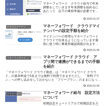
マネーフォワード クラウド給与で年末
調整をしていきます年末調整を始めるに
あたって 以下の事前準備が必要です。
１） クラウド給与で 社員全員の1月か
ら12月までの給与計算が確定 (一人社長
2020.01.07
分）２） 年末調整書類の準備具体的に
マネーフォワード クラウドマイ
は 生命保険料の支...
クラウドマイナンバー
ナンバーの設定手順を紹介
マイナンバーの管理もマネーフォワード
クラウドで出来るようになっています最
初に使う時に事業所確認画面が出ます内
容を確認して「更新する」をクリックマ
2020.01.06
イナンバーは厳重に管理することが求め
られているので セキュリティ関係の手
マネーフォワード クラウド ア
マネーフォワード クラウド
順が増えていますマネーフ...
プリ間で連携ができるまでの手順
を紹介
「マネーフォワード クラウド勤怠」は「マネーフォワード クラウ
ド」の基本料金で5名までは無料で利用できますただし、「有料プラ
ン」への申し込みをしておかないと「フリープラン」のままになって
いるのでマネーフォワード クラウドのほかのアプリと連携...
2020.01.05
マネーフォワード給与 設定方法
クラウド給与
について
初期設定チュートリアルで初期設定を入