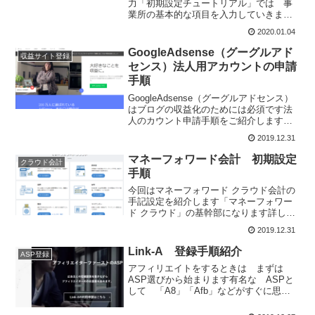
力「初期設定チュートリアル」では 事
業所の基本的な項目を入力していきます
最初に 「事業所設定」画面が出ます」
2020.01.04
内容を確認して 「登録する」をクリッ
ク最初の登録は 「初期設定チュートリ
GoogleAdsense（グーグルアド
収益サイト登録
アル」に沿ってやっていけ...
センス）法人用アカウントの申請
手順
GoogleAdsense（グーグルアドセンス）
はブログの収益化のためには必須です法
人のカウント申請手順をご紹介します最
初に 登録用サイトに行きます
2019.12.31
GoogleAdsense（グーグルアドセンス）
の申請先サイト「お申し込みはこちら」
マネーフォワード会計 初期設定
クラウド会計
をクリッ...
手順
今回はマネーフォワード クラウド会計の
手記設定を紹介します「マネーフォワー
ド クラウド」の基幹部になります詳しい
設定方法はチュートリアルを見れば誰で
2019.12.31
も簡単に設定できるようになっています
ここでは一人社長用に最小限の設定手順
Link-A 登録手順紹介
ASP登録
をご紹介していきます...
アフィリエイトをするときは まずは
ASP選びから始まります有名な ASPと
して 「A8」「Afb」などがすぐに思い
浮かびますが今回は 「LINK-A」の登録
手順を紹介しますLINK-A 公式ページ上